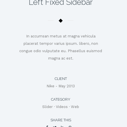
Left Fixed Sidebar
In accumsan metus at magna vehicula
placerat tempor varius ipsum. libero, non
congue odio vulputate eu. Phasellus euismod
magna ac est.
CLIENT
Nike - May 2013
CATEGORY
Slider
·
Videos
·
Web
SHARE THIS